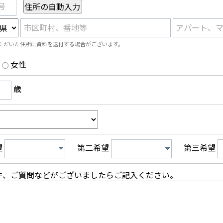
号
市区町村、番地等
アパート、
ただいた住所に資料を送付する場合がございます。
女性
歳
望
第二希望
第三希望
件、ご質問などがございましたらご記入ください。