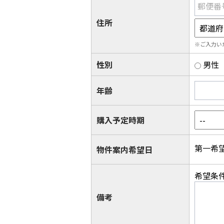
郵便番
住所
※ご入力い
性別
男性
年齢
購入予定時期
第一希
物件案内希望日
希望条
備考