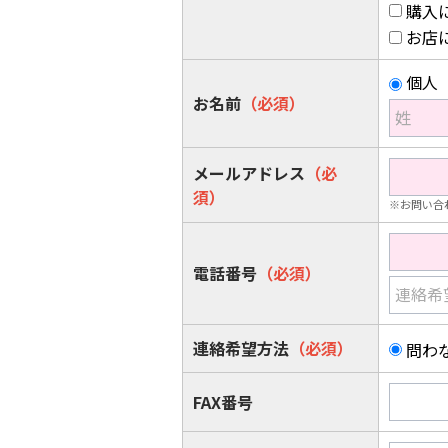
購入
お店
個人
お名前
（必須）
姓
メールアドレス
（必
須）
※お問い合
電話番号
（必須）
連絡希
連絡希望方法
（必須）
問わ
FAX番号