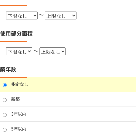
～
使用部分面積
～
築年数
指定なし
新築
3年以内
5年以内