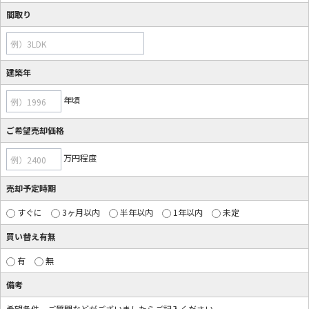
間取り
例）3LDK
建築年
年頃
例）1996
ご希望売却価格
万円程度
例）2400
売却予定時期
すぐに
3ヶ月以内
半年以内
1年以内
未定
買い替え有無
有
無
備考
希望条件、ご質問などがございましたらご記入ください。